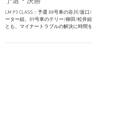
アジアン ル・マン 第一戦
予選・決勝
LM P3 CLASS：予選 88号車の谷川/坂口/ピ
ーター組、89号車のテリー/柳田/松井組
とも、マイナートラブルの解決に時間を
要し、最終的にチームは予選のキャンセ
ルを選択。最後尾からのスタートで決勝
を迎える。 LM P3 CLASS：決勝 ...
Featured Posts